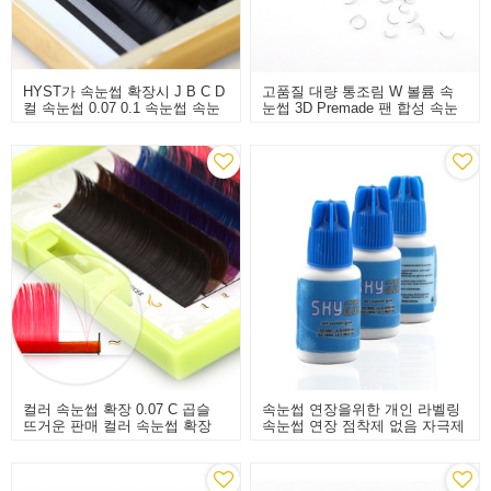
HYST가 속눈썹 확장시 J B C D
고품질 대량 통조림 W 볼륨 속
컬 속눈썹 0.07 0.1 속눈썹 속눈
눈썹 3D Premade 팬 합성 속눈
썹
썹 확장
컬러 속눈썹 확장 0.07 C 곱슬
속눈썹 연장을위한 개인 라벨링
뜨거운 판매 컬러 속눈썹 확장
속눈썹 연장 점착제 없음 자극제