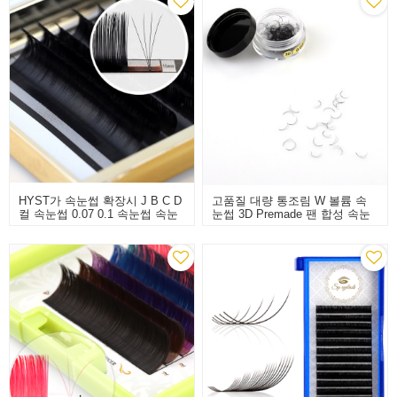
HYST가 속눈썹 확장시 J B C D
고품질 대량 통조림 W 볼륨 속
컬 속눈썹 0.07 0.1 속눈썹 속눈
눈썹 3D Premade 팬 합성 속눈
썹
썹 확장