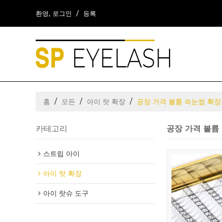
환영,
로그인
/
등록
홈
/
모든
/
아이 랏 확장
/
공장 가격 볼륨 속눈썹 확장 
카테고리
공장 가격 볼륨 
스트립 아이
아이 랏 확장
아이 랏슈 도구