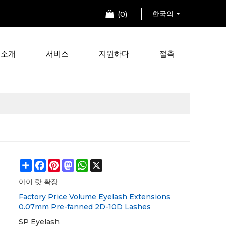
한국의
0
 소개
서비스
지원하다
접촉
Share
Facebook
Pinterest
Mastodon
WhatsApp
X
아이 랏 확장
Factory Price Volume Eyelash Extensions
0.07mm Pre-fanned 2D-10D Lashes
SP Eyelash