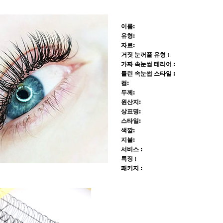
이름:
유형:
자료:
거짓 눈꺼풀 유형 :
가짜 속눈썹 테리어 :
틀린 속눈썹 스타일 :
컬:
두께:
원산지:
상표명:
스타일:
색깔:
지불:
서비스 :
특징 :
패키지 :