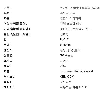
이름:
인간의 머리카락 스트립 속눈썹
유형:
손으로 만든
자료:
인간의 머리카락
거짓 눈꺼풀 유형 :
전체 스트립 래시
가짜 속눈썹 테리어 :
검은면 또는 클리어 밴드
틀린 속눈썹 스타일 :
십자형
컬:
B, C, D
두께:
0.15mm
원산지:
산동, 중국 (본토)
상표명:
SP 속눈썹
스타일:
자연 긴
색깔:
검은
지불:
T / T, West Union, PayPal
서비스 :
OEM ODM
특징 :
부드러운
패키지 :
허용되는 맞춤 패키지