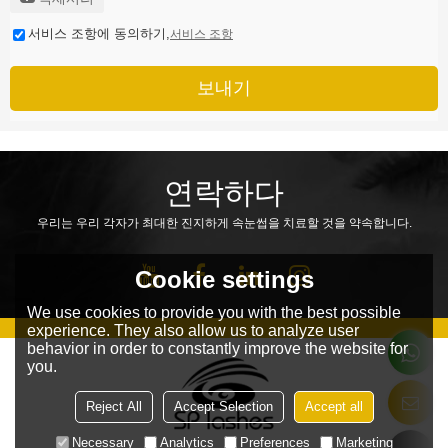
서비스 조항에 동의하기,
서비스 조항
보내기
연락하다
우리는 우리 각자가 최대한 진지하게 속눈썹을 치료할 것을 약속합니다.
Cookie settings
We use cookies to provide you with the best possible
experience. They also allow us to analyze user
behavior in order to constantly improve the website for
you.
Reject All
Accept Selection
Accept all
Necessary
Analytics
Preferences
Marketing