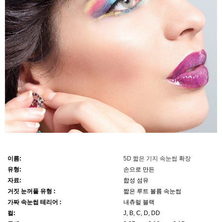
이름:
5D 짧은 기지 속눈썹 확장
유형:
손으로 만든
자료:
합성 섬유
거짓 눈꺼풀 유형 :
짧은 루트 볼륨 속눈썹
가짜 속눈썹 테리어 :
내츄럴 블랙
컬:
J, B, C, D, DD