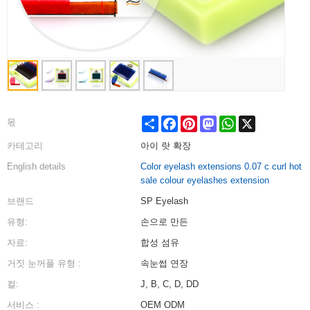
Share
Facebook
Pinterest
Mastodon
WhatsApp
X
몫
카테고리
아이 랏 확장
English details
Color eyelash extensions 0.07 c curl hot
sale colour eyelashes extension
브랜드
SP Eyelash
유형:
손으로 만든
자료:
합성 섬유
거짓 눈꺼풀 유형 :
속눈썹 연장
컬:
J, B, C, D, DD
서비스 :
OEM ODM