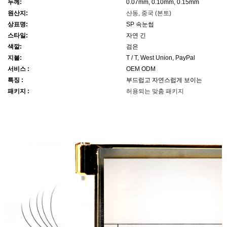
두께:
0.07mm, 0.10mm, 0.15mm
원산지:
산동, 중국 (본토)
상표명:
SP 속눈썹
스타일:
자연 긴
색깔:
검은
지불:
T / T, West Union, PayPal
서비스 :
OEM ODM
특징 :
부드럽고 자연스럽게 보이는
패키지 :
허용되는 맞춤 패키지