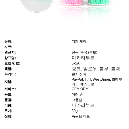
유형
:
기계 제작
자료
:
원산지
:
산동, 중국 (본토)
마카라부르
상표명
:
모델 번호
:
5-SA
핑크, 옐로우, 블루, 블랙
색깔
:
꾸러미
:
판지 상자
PayPal, T / T, WestUnion, 크레딧
지불
:
카드, 에스크로
서비스
:
OEM ODM
용도
:
여러 번
품질
:
고품질
마카라부르
이름
:
무게
:
30g
신청
:
속눈썹 제모