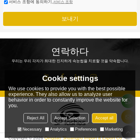
서비스 조항에 동의하기,
서비스 조항
보내기
연락하다
우리는 우리 각자가 최대한 진지하게 속눈썹을 치료할 것을 약속합니다.
Cookie settings
We use cookies to provide you with the best possible
experience. They also allow us to analyze user
behavior in order to constantly improve the website for
you.
Reject All
Accept Selection
Accept all
Necessary
Analytics
Preferences
Marketing
Copyright © 2026
Qingdao Shuangpu Import & Export Co . Ltd