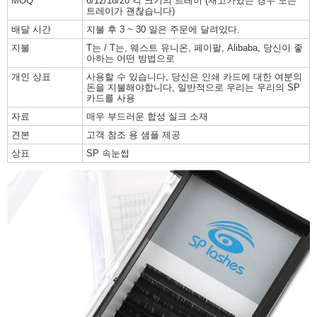
MOQ
6/12/18/20 각 크기의 트레이 (재고가있는 경우 모든
트레이가 괜찮습니다)
배달 시간
지불 후 3 ~ 30 일은 주문에 달려있다.
지불
T는 / T는, 웨스트 유니온, 페이팔, Alibaba, 당신이 좋
아하는 어떤 방법으로
개인 상표
사용할 수 있습니다, 당신은 인쇄 카드에 대한 여분의
돈을 지불해야합니다, 일반적으로 우리는 우리의 SP
카드를 사용
자료
매우 부드러운 합성 실크 소재
견본
고객 참조 용 샘플 제공
상표
SP 속눈썹