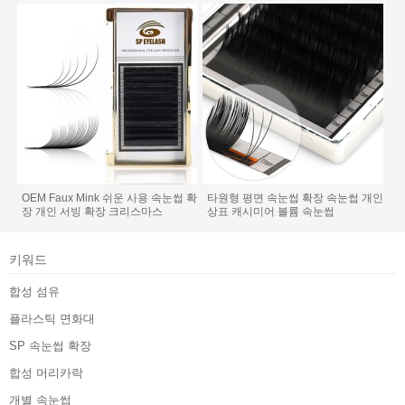
OEM Faux Mink 쉬운 사용 속눈썹 확
타원형 평면 속눈썹 확장 속눈썹 개인
장 개인 서빙 확장 크리스마스
상표 캐시미어 볼륨 속눈썹
키워드
합성 섬유
플라스틱 면화대
SP 속눈썹 확장
합성 머리카락
개별 속눈썹