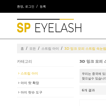
환영,
로그인
/
등록
홈
/
모든
/
스트립 아이
/
3D 밍크 모피 스트립 속눈
카테고리
3D 밍크 모피
스트립 아이
우리는 중국에 
찾으실수 있습니다
아이 랏 확장
6개 결과
아이 랏슈 도구