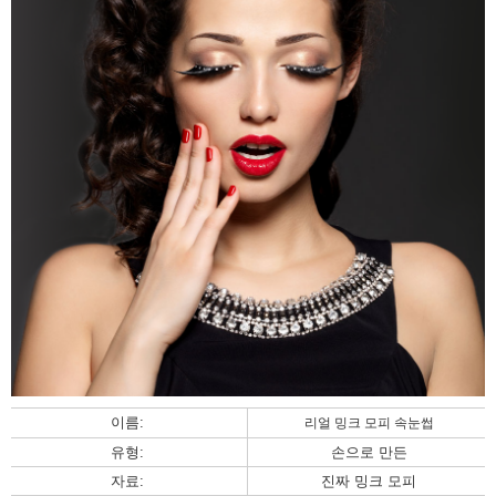
이름:
리얼 밍크 모피 속눈썹
유형:
손으로 만든
자료:
진짜 밍크 모피