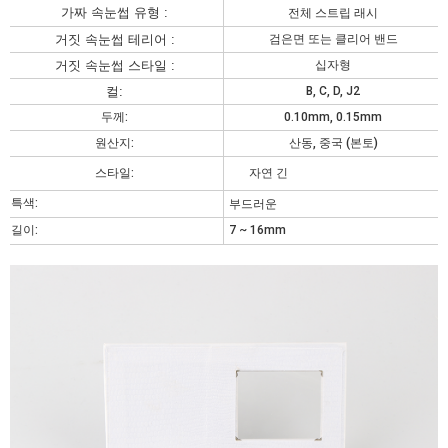
가짜 속눈썹 유형 :
전체 스트립 래시
거짓 속눈썹 테리어 :
검은면 또는 클리어 밴드
거짓 속눈썹 스타일 :
십자형
컬:
B, C, D, J2
두께:
0.10mm, 0.15mm
원산지:
산동, 중국 (본토)
스타일:
자연 긴
특색:
부드러운
길이:
7 ~ 16mm