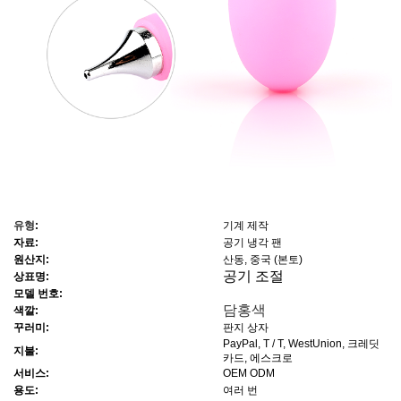
유형
:
기계 제작
자료
:
공기 냉각 팬
원산지
:
산동, 중국 (본토)
공기 조절
상표명
:
모델 번호
:
담홍색
색깔
:
꾸러미
:
판지 상자
PayPal, T / T, WestUnion, 크레딧
지불
:
카드, 에스크로
서비스
:
OEM ODM
용도
:
여러 번