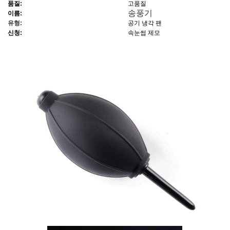
품질
:
고품질
송풍기
이름
:
유형
:
공기 냉각 팬
신청
:
속눈썹 제모