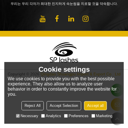
우리는 우리 각자가 최대한 진지하게 속눈썹을 치료할 것을 약속합니다.
Cookie settings
Copyright © 2026
Qingdao Shuangpu Import & Export Co . Ltd
We use cookies to provide you with the best possible
experience. They also allow us to analyze user
behavior in order to constantly improve the website for
you.
Reject All
Accept Selection
Accept all
Necessary
Analytics
Preferences
Marketing