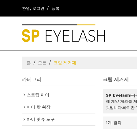
환영,
로그인
/
등록
홈
/
모든
/
크림 제거제
카테고리
크림 제거제
스트립 아이
SP Eyelash
은(
제
계약 제조를 
아이 랏 확장
것입니다,하지만 
아이 랏슈 도구
1개 결과