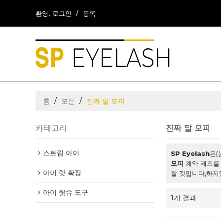
환영,
로그인
/
등록
홈
/
모든
/
진짜 말 모피
카테고리
진짜 말 모피
스트립 아이
SP Eyelash
은(
모피
계약 제조를
아이 랏 확장
할 것입니다,하지
아이 랏슈 도구
1개 결과